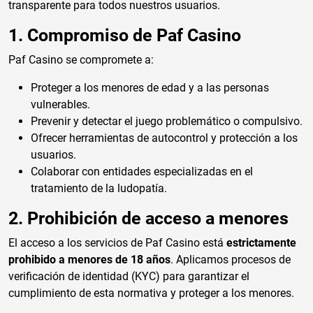
transparente para todos nuestros usuarios.
1. Compromiso de Paf Casino
Paf Casino se compromete a:
Proteger a los menores de edad y a las personas
vulnerables.
Prevenir y detectar el juego problemático o compulsivo.
Ofrecer herramientas de autocontrol y protección a los
usuarios.
Colaborar con entidades especializadas en el
tratamiento de la ludopatía.
2. Prohibición de acceso a menores
El acceso a los servicios de Paf Casino está
estrictamente
prohibido a menores de 18 años
. Aplicamos procesos de
verificación de identidad (KYC) para garantizar el
cumplimiento de esta normativa y proteger a los menores.