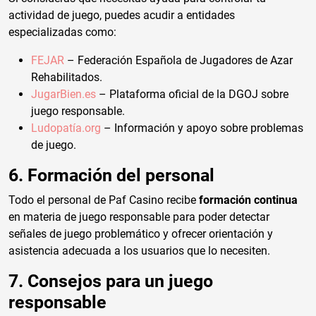
actividad de juego, puedes acudir a entidades
especializadas como:
FEJAR
– Federación Española de Jugadores de Azar
Rehabilitados.
JugarBien.es
– Plataforma oficial de la DGOJ sobre
juego responsable.
Ludopatía.org
– Información y apoyo sobre problemas
de juego.
6. Formación del personal
Todo el personal de Paf Casino recibe
formación continua
en materia de juego responsable para poder detectar
señales de juego problemático y ofrecer orientación y
asistencia adecuada a los usuarios que lo necesiten.
7. Consejos para un juego
responsable