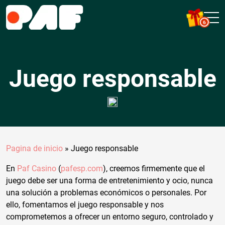
Skip
to
6
content
Juego responsable
Pagina de inicio
»
Juego responsable
En
Paf Casino
(
pafesp.com
), creemos firmemente que el
juego debe ser una forma de entretenimiento y ocio, nunca
una solución a problemas económicos o personales. Por
ello, fomentamos el juego responsable y nos
comprometemos a ofrecer un entorno seguro, controlado y