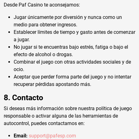
Desde Paf Casino te aconsejamos:
Jugar únicamente por diversión y nunca como un
medio para obtener ingresos.
Establecer límites de tiempo y gasto antes de comenzar
a jugar.
No jugar si te encuentras bajo estrés, fatiga o bajo el
efecto de alcohol o drogas.
Combinar el juego con otras actividades sociales y de
ocio.
Aceptar que perder forma parte del juego y no intentar
recuperar pérdidas apostando más.
8. Contacto
Si deseas más información sobre nuestra política de juego
responsable o activar alguna de las herramientas de
autocontrol, puedes contactarnos en:
Email:
support@pafesp.com